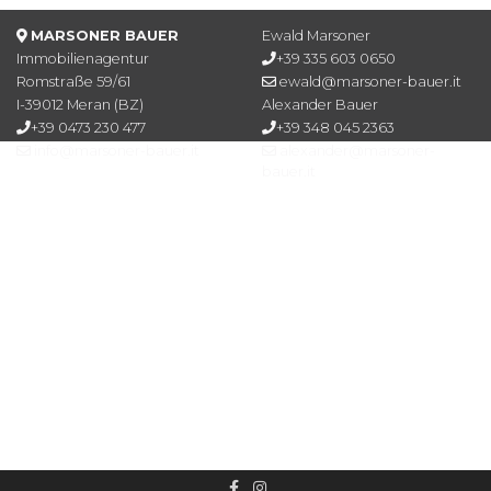
MARSONER BAUER
Ewald Marsoner
Immobilienagentur
+39 335 603 0650
Romstraße 59/61
ewald@marsoner-bauer.it
I-39012 Meran (BZ)
Alexander Bauer
+39 0473 230 477
+39 348 045 2363
info@marsoner-bauer.it
alexander@marsoner-
bauer.it