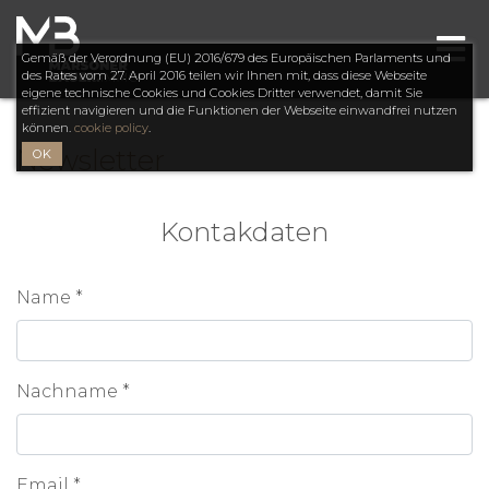
Gemäß der Verordnung (EU) 2016/679 des Europäischen Parlaments und
des Rates vom 27. April 2016 teilen wir Ihnen mit, dass diese Webseite
eigene technische Cookies und Cookies Dritter verwendet, damit Sie
effizient navigieren und die Funktionen der Webseite einwandfrei nutzen
können.
cookie policy
.
Newsletter
OK
Kontakdaten
Name
*
Nachname
*
Email
*