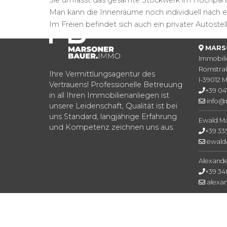
Man kann die Innenräume noch individuell nach 
Im Freien befindet sich auch ein privater Autostell
KON
MARS
Immobil
Romstraß
Ihre Vermittlungsagentur des
I-39012 
Vertrauens! Professionelle Betreuung
+39 04
in all Ihren Immobilienanliegen ist
info@m
unsere Leidenschaft, Qualität ist bei
uns Standard, langjährige Erfahrung
Ewald M
und Kompetenz zeichnen uns aus.
+39 33
ewald
Alexand
+39 34
alexa