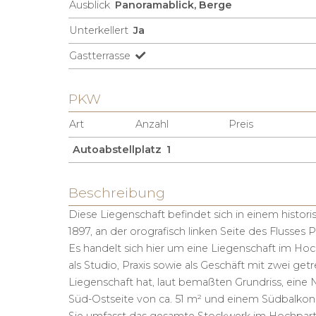
Ausblick
Panoramablick, Berge
Unterkellert
Ja
Gastterrasse
PKW
Art
Anzahl
Preis
Autoabstellplatz
1
Beschreibung
Diese Liegenschaft befindet sich in einem histo
1897, an der orografisch linken Seite des Flusses P
Es handelt sich hier um eine Liegenschaft im Ho
als Studio, Praxis sowie als Geschäft mit zwei g
Liegenschaft hat, laut bemaßten Grundriss, eine N
Süd-Ostseite von ca. 51 m² und einem Südbalkon 
Sie umfasst das gesamte Stockwerk im Hochpart