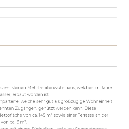
rischen kleinen Mehrfamilienwohnhaus, welches im Jahre
asser, erbaut worden ist.
chparterre, welche sehr gut als großzügige Wohneinheit
etrennten Zugängen, genützt werden kann. Diese
ettofläche von ca. 145 m² sowie einer Terrasse an der
von ca. 6 m².
erre mit einem Südbalkon und einer Sonnenterrasse.