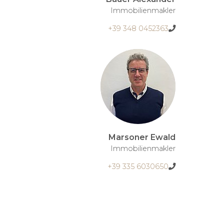
Immobilienmakler
+39 348 0452363
Marsoner Ewald
Immobilienmakler
+39 335 6030650