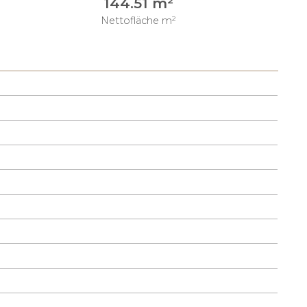
144.51 m²
Nettofläche m²