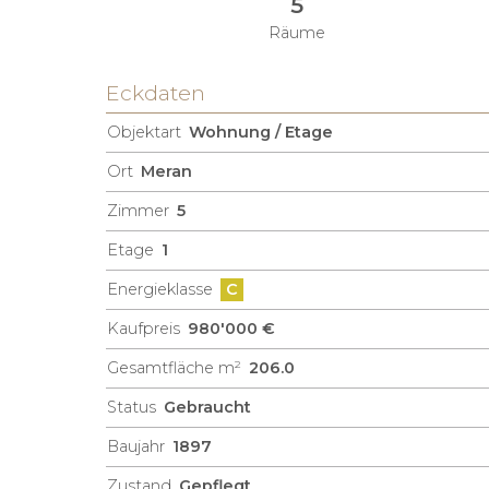
5
Räume
Eckdaten
Objektart
Wohnung / Etage
Ort
Meran
Zimmer
5
Etage
1
Energieklasse
C
Kaufpreis
980'000 €
Gesamtfläche m²
206.0
Status
Gebraucht
Baujahr
1897
Zustand
Gepflegt