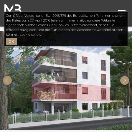
Gemäß der Verordnung (EU) 2016/679 des Europäischen Parlaments und
des Rates vom 27. April 2016 teilen wir Ihnen mit, dass diese Webseite
eigene technische Cookies und Cookies Dritter verwendet, damit Sie
effizient navigieren und die Funktionen der Webseite einwandfrei nutzen
können.
cookie policy
.
OK