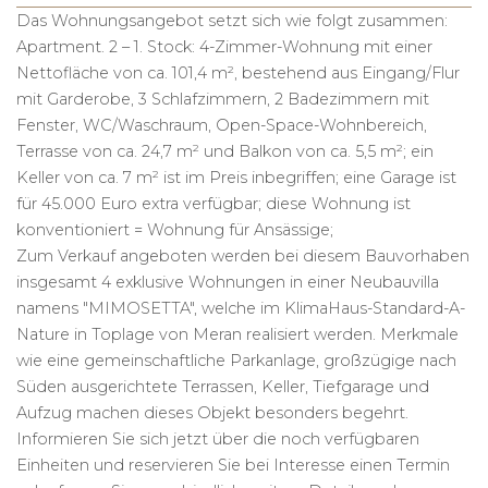
Das Wohnungsangebot setzt sich wie folgt zusammen:
Apartment. 2 – 1. Stock: 4-Zimmer-Wohnung mit einer
Nettofläche von ca. 101,4 m², bestehend aus Eingang/Flur
mit Garderobe, 3 Schlafzimmern, 2 Badezimmern mit
Fenster, WC/Waschraum, Open-Space-Wohnbereich,
Terrasse von ca. 24,7 m² und Balkon von ca. 5,5 m²; ein
Keller von ca. 7 m² ist im Preis inbegriffen; eine Garage ist
für 45.000 Euro extra verfügbar; diese Wohnung ist
konventioniert = Wohnung für Ansässige;
Zum Verkauf angeboten werden bei diesem Bauvorhaben
insgesamt 4 exklusive Wohnungen in einer Neubauvilla
namens "MIMOSETTA", welche im KlimaHaus-Standard-A-
Nature in Toplage von Meran realisiert werden. Merkmale
wie eine gemeinschaftliche Parkanlage, großzügige nach
Süden ausgerichtete Terrassen, Keller, Tiefgarage und
Aufzug machen dieses Objekt besonders begehrt.
Informieren Sie sich jetzt über die noch verfügbaren
Einheiten und reservieren Sie bei Interesse einen Termin