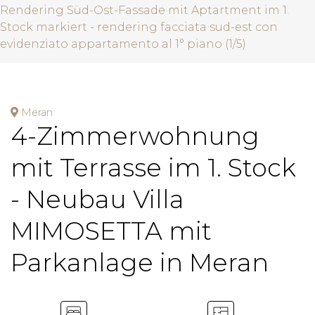
Rendering Süd-Ost-Fassade mit Aptartment im 1.
Stock markiert - rendering facciata sud-est con
evidenziato appartamento al 1° piano (1/5)
Meran
4-Zimmerwohnung
mit Terrasse im 1. Stock
- Neubau Villa
MIMOSETTA mit
Parkanlage in Meran