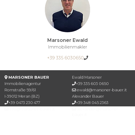
Marsoner Ewald
Immobilienmakler
+39 335 6030650
KONTAKT
MARSONER BAUER
Ewald Marsoner
Immobilienagentur
+39 335 603 0650
Romstraße 59/61
ewald@marsoner-bauer.it
I-39012 Meran (BZ)
Alexander Bauer
+39 0473 230 477
+39 348 045 2363
info@marsoner-bauer.it
alexander@marsoner-
bauer.it